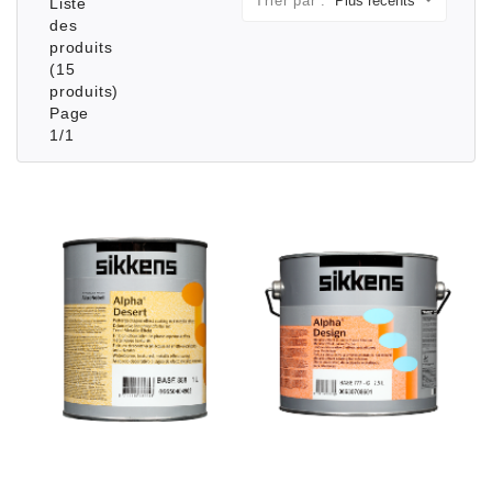
Trier par :
Liste
des
produits
(15
produits)
Page
1/1