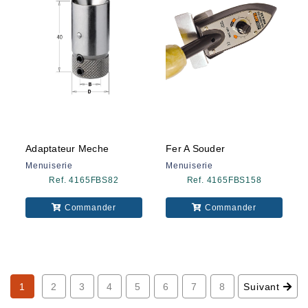
Adaptateur Meche
Fer A Souder
Menuiserie
Menuiserie
Ref. 4165FBS82
Ref. 4165FBS158
Commander
Commander
1
2
3
4
5
6
7
8
Suivant