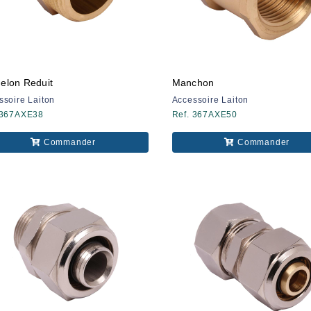
lon Reduit
Manchon
ssoire Laiton
Accessoire Laiton
 367AXE38
Ref. 367AXE50
Commander
Commander