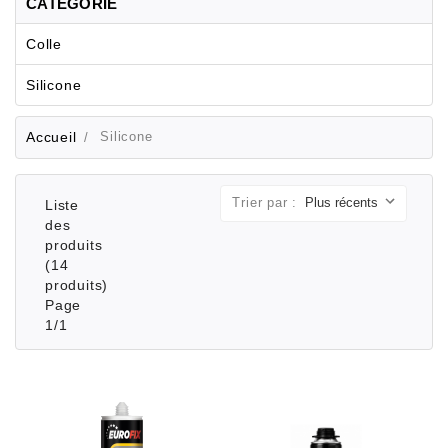
CATÉGORIE
Colle
Silicone
Accueil
Silicone
Trier par :
Liste
des
produits
(14
produits)
Page
1/1