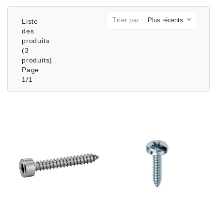
Trier par :
Liste
des
produits
(3
produits)
Page
1/1