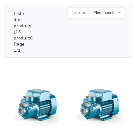
Trier par :
Liste
des
produits
(13
produits)
Page
1/1