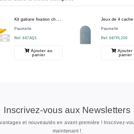
K
it gabare fixation charnière invi 23
Jeux de 4 cache
Paumelle
Paumelle
Ref. 687AQ1
Ref. 687PL230
Ajouter au
Ajouter
panier
panier
Inscrivez-vous aux Newsletters
vantages et nouveautés en avant-première ! Inscrivez-vo
maintenant !