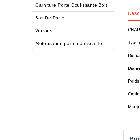
Garniture Porte Coulissante Bois
Descr
Bas De Porte
CHAR
Verrous
Typolo
Motorisation porte coulissante
Domai
Diamè
Poids
Coul
Marq
Pro