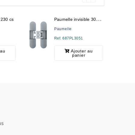
P
aumelle invisible 3051 ns/cache j205
 230 cs
Paumelle
Ref. 687PL3051
 au
Ajouter au
panier
us