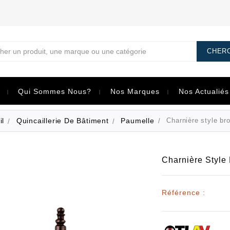
her
Qui Sommes Nous?
Nos Marques
Nos Actualiés
il
Quincaillerie De Bâtiment
Paumelle
Charnière style br
Charnière Style
Référence :